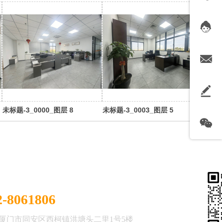
未标题-3_0000_图层 8
未标题-3_0003_图层 5
方式
2-8061806
厦门市同安区西柯镇洪塘头二里1号5楼